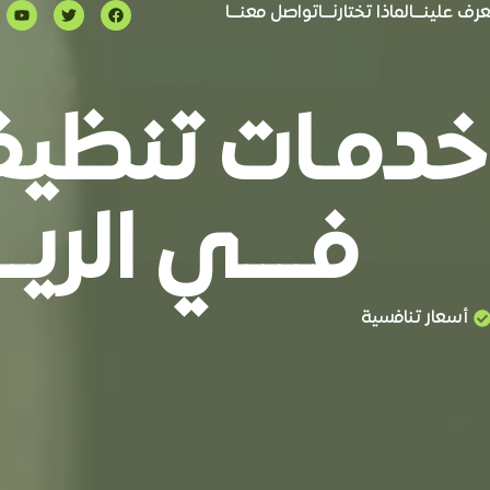
رف علينـــا
لماذا تختارنـــا
تواصل معنـــا
خدمـات تنظيف
فــــي الريــ
أسعار تنافسية